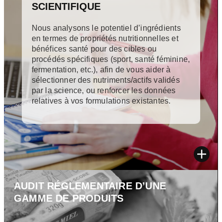
é
m
SCIENTIFIQUE
ci
o
fi
n
Nous analysons le potentiel d’ingrédients
en termes de propriétés nutritionnelles et
q
p
bénéfices santé pour des cibles ou
u
r
procédés spécifiques (sport, santé féminine,
e
oj
fermentation, etc.), afin de vous aider à
s
sélectionner des nutriments/actifs validés
e
par la science, ou renforcer les données
o
t
relatives à vos formulations existantes.
u
d’
le
in
s
n
al
o
lé
v
g
a
AUDIT RÉGLEMENTAIRE D’UNE
a
ti
GAMME DE PRODUITS
ti
o
o
n