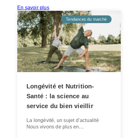
pl
En savoir plus
o
Tendances du marché
y
e
r
02/06/2026
Longévité et Nutrition-
Santé : la science au
service du bien vieillir
La longévité, un sujet d’actualité
Nous vivons de plus en…