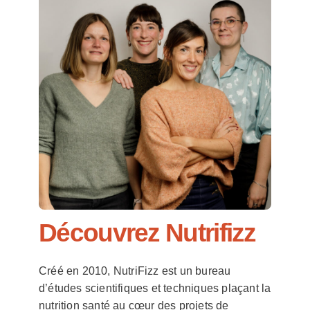
J
e
s
o
u
h
ai
t
e
u
n
Découvrez Nutrifizz
e
m
Créé en 2010, NutriFizz est un bureau
is
J’
d’études scientifiques et techniques plaçant la
e
ai
nutrition santé au cœur des projets de