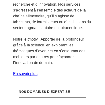
à
b
recherche et d’innovation. Nos services
jo
e
s’adressent à l’ensemble des acteurs de la
u
s
chaîne alimentaire, qu’il s’agisse de
r
oi
fabricants, de fournisseurs ou d’institutions du
c
n
secteur agroalimentaire et nutraceutique.
o
d’
n
Notre leitmotiv : Apporter de la profondeur
u
c
grâce à la science, en explorant les
n
e
thématiques d’avenir et en s’entourant des
é
r
meilleurs partenaires pour façonner
cl
l’innovation de demain.
n
ai
a
r
En savoir plus
n
a
t
g
le
e
NOS DOMAINES D’EXPERTISE
c
s
a
ci